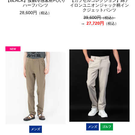
【BLACK】接触冷感素材Pt入り
【カプセルコレクション】綿ナ
ハーフパンツ
イロンユニオンジャック柄イン
クジェットパンツ
28,600円
（税込）
39,600円
（税込）
27,720円
（税込）
メンズ
ゴルフ
メンズ