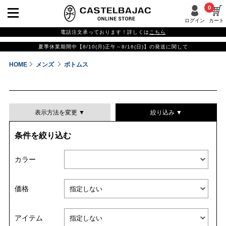
0
ログイン
カート
電話注文承っております！詳しくは
こちら
夏季休業期間中【8/10(月)正午～8/16(日)】の発送に関して
HOME
メンズ
ボトムス
表示方法を変更 ▼
絞り込み ▼
条件を絞り込む
表示件数
カラー
表示順
価格
並び替える
アイテム