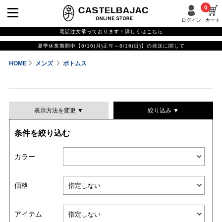
0
ログイン
カート
電話注文承っております！詳しくは
こちら
夏季休業期間中【8/10(月)正午～8/16(日)】の発送に関して
HOME
メンズ
ボトムス
表示方法を変更 ▼
絞り込み ▼
条件を絞り込む
表示件数
カラー
表示順
価格
並び替える
アイテム