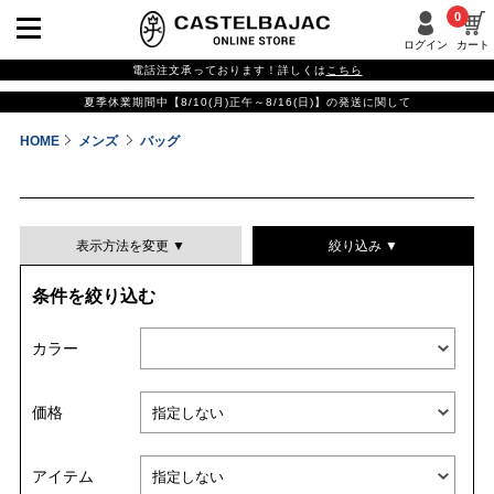
0
ログイン
カート
電話注文承っております！詳しくは
こちら
夏季休業期間中【8/10(月)正午～8/16(日)】の発送に関して
HOME
メンズ
バッグ
表示方法を変更 ▼
絞り込み ▼
条件を絞り込む
表示件数
カラー
表示順
価格
並び替える
アイテム