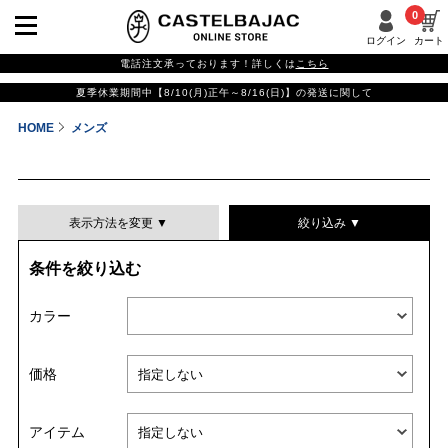
0
ログイン
カート
電話注文承っております！詳しくは
こちら
夏季休業期間中【8/10(月)正午～8/16(日)】の発送に関して
HOME
メンズ
表示方法を変更 ▼
絞り込み ▼
条件を絞り込む
表示件数
カラー
表示順
価格
並び替える
アイテム