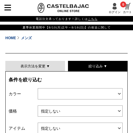
0
ログイン
カート
電話注文承っております！詳しくは
こちら
夏季休業期間中【8/10(月)正午～8/16(日)】の発送に関して
HOME
メンズ
表示方法を変更 ▼
絞り込み ▼
条件を絞り込む
表示件数
カラー
表示順
価格
並び替える
アイテム