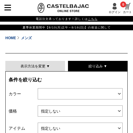
0
ログイン
カート
電話注文承っております！詳しくは
こちら
夏季休業期間中【8/10(月)正午～8/16(日)】の発送に関して
HOME
メンズ
表示方法を変更 ▼
絞り込み ▼
条件を絞り込む
表示件数
カラー
表示順
価格
並び替える
アイテム