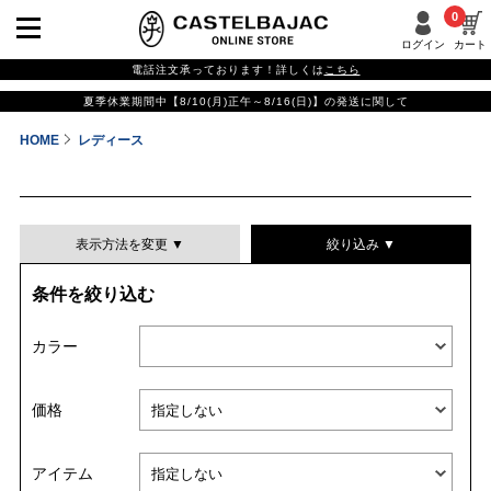
0
ログイン
カート
電話注文承っております！詳しくは
こちら
夏季休業期間中【8/10(月)正午～8/16(日)】の発送に関して
HOME
レディース
表示方法を変更 ▼
絞り込み ▼
条件を絞り込む
表示件数
カラー
表示順
価格
並び替える
アイテム