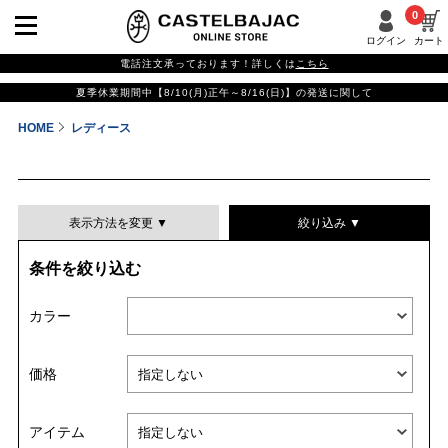
0
ログイン
カート
電話注文承っております！詳しくは
こちら
夏季休業期間中【8/10(月)正午～8/16(日)】の発送に関して
HOME
レディース
表示方法を変更 ▼
絞り込み ▼
条件を絞り込む
表示件数
カラー
表示順
価格
並び替える
アイテム