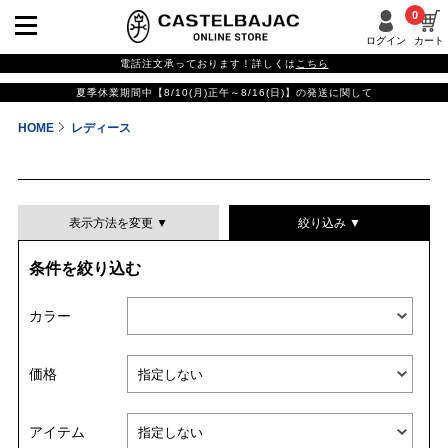
0
ログイン
カート
電話注文承っております！詳しくは
こちら
夏季休業期間中【8/10(月)正午～8/16(日)】の発送に関して
HOME
レディース
表示方法を変更 ▼
絞り込み ▼
条件を絞り込む
表示件数
カラー
表示順
価格
並び替える
アイテム