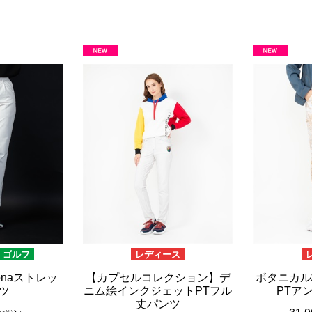
ブラウン
20,001円 ～
ピンク
ブラック
ブルー
レッド
グリーン
イエロー
グレー
パープル
ベージュ
ゴルフ
レディース
onaストレッ
【カプセルコレクション】デ
ボタニカル
ツ
ニム絵インクジェットPTフル
PTア
丈パンツ