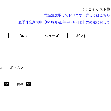
ようこそ ゲスト様
電話注文承っております！詳しくは
こちら
夏季休業期間中【8/10(月)正午～8/16(日)】の発送に関して
ゴルフ
シューズ
ギフト
ース
ボトムス
ー
価格
ホワイト
～ 10,000円
オレンジ
10,001円 ～ 20,000円