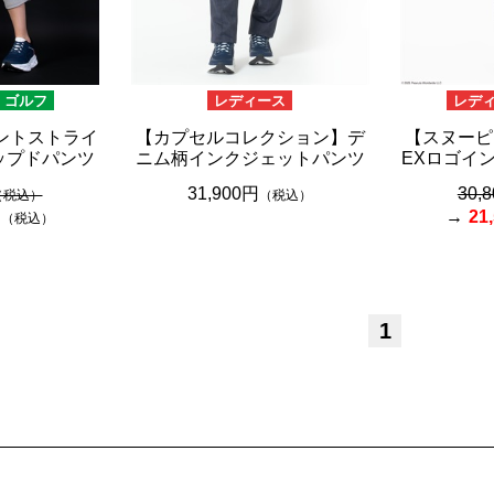
ゴルフ
レディース
レデ
リントストライ
【カプセルコレクション】デ
【スヌーピ
ップドパンツ
ニム柄インクジェットパンツ
EXロゴイ
31,900円
30,
（税込）
（税込）
円
21
（税込）
1