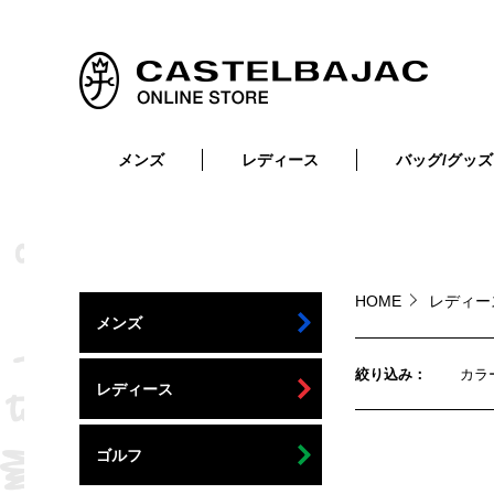
メンズ
レディース
バッグ/グッズ
小物
トップス
ショルダーバッグ
メンズウェア
トップス
ボトムス
ボディ・ウエストバッグ
レディースウェア
ボトムス
小物
セカンド・クラッチバッグ
ゴルフアイテム
HOME
レディ
メンズ
バッグ
バッグ
ビジネス・トートバッグ
リュック・ボストン・キャリー
絞り込み
カラ
レディース
財布・小物
ベルト
ゴルフ
靴