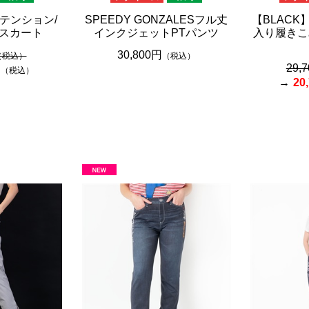
イテンション/
SPEEDY GONZALESフル丈
【BLACK
スカート
インクジェットPTパンツ
入り履きこ
30,800円
（税込）
（税込）
29,
円
（税込）
20