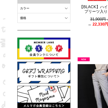
【BLACK】ハ
カラー
プリーツ入り
ホワイト
価格
31,900円
22,330
オレンジ
～ 10,000円
ブラウン
10,001円 ～ 20,000円
ピンク
20,001円 ～
ブラック
ブルー
レッド
グリーン
イエロー
グレー
パープル
ベージュ