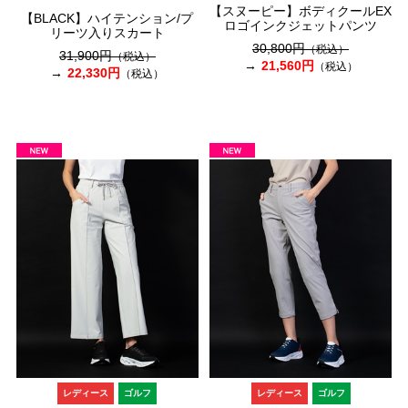
【スヌーピー】ボディクールEX
【BLACK】ハイテンション/プ
ロゴインクジェットパンツ
リーツ入りスカート
30,800円
（税込）
31,900円
（税込）
21,560円
（税込）
22,330円
（税込）
レディース
ゴルフ
レディース
ゴルフ