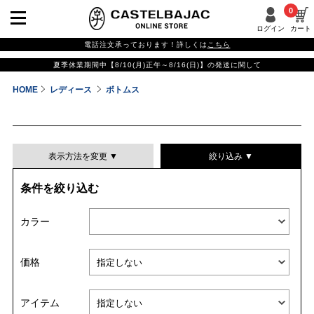
0
ログイン
カート
電話注文承っております！詳しくは
こちら
夏季休業期間中【8/10(月)正午～8/16(日)】の発送に関して
HOME
レディース
ボトムス
表示方法を変更 ▼
絞り込み ▼
条件を絞り込む
表示件数
カラー
表示順
価格
並び替える
アイテム