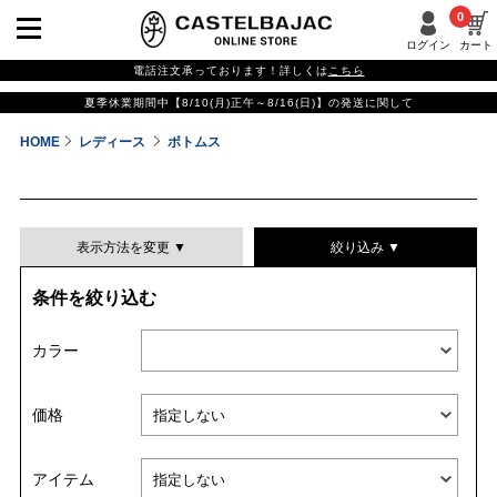
0
ログイン
カート
電話注文承っております！詳しくは
こちら
夏季休業期間中【8/10(月)正午～8/16(日)】の発送に関して
HOME
レディース
ボトムス
表示方法を変更 ▼
絞り込み ▼
条件を絞り込む
表示件数
カラー
表示順
価格
並び替える
アイテム