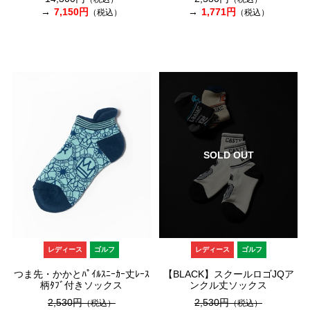
7,150円
1,771円
（税込）
（税込）
SOLD OUT
レディース
ゴルフ
レディース
ゴルフ
つま先・かかとﾊﾟｲﾙｽﾆｰｶｰ丈ﾚｰｽ
【BLACK】スクールロゴJQア
柄ﾀﾌﾞ付きソックス
ンクル丈ソックス
2,530円
2,530円
（税込）
（税込）