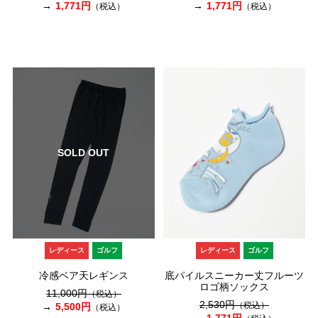
1,771円
1,771円
（税込）
（税込）
SOLD OUT
レディース
ゴルフ
レディース
ゴルフ
冷感ベア天レギンス
底パイルスニーカー丈フルーツ
ロゴ柄ソックス
11,000円
（税込）
2,530円
（税込）
5,500円
（税込）
1,771円