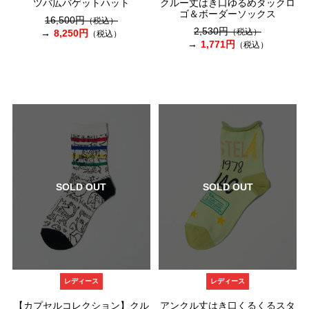
ツバ広バゲットハット
クルー丈はき口ゆるめタックロ
ゴ＆ボーダーソックス
16,500円
（税込）
2,530円
（税込）
8,250円
（税込）
1,771円
（税込）
SOLD OUT
SOLD OUT
レディース
レディース
【カプセルコレクション】クル
アンクル丈はき口くるくるスタ