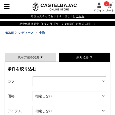
0
ログイン
カート
電話注文承っております！詳しくは
こちら
夏季休業期間中【8/10(月)正午～8/16(日)】の発送に関して
HOME
レディース
小物
表示方法を変更 ▼
絞り込み ▼
条件を絞り込む
表示件数
カラー
表示順
価格
並び替える
アイテム