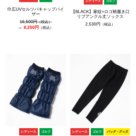
レディース
ゴルフ
巾広UVセルツバキャップバイ
【BLACK】家紋+ロゴ柄履き口
ザー
リブアンクル丈ソックス
16,500円
（税込）
2,530円
（税込）
8,250円
（税込）
レディース
ゴルフ
レディース
ゴルフ
バッグ・グッズ