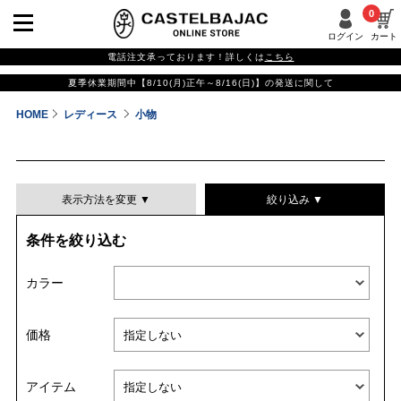
0
ログイン
カート
電話注文承っております！詳しくは
こちら
夏季休業期間中【8/10(月)正午～8/16(日)】の発送に関して
HOME
レディース
小物
表示方法を変更 ▼
絞り込み ▼
条件を絞り込む
表示件数
カラー
表示順
価格
並び替える
アイテム