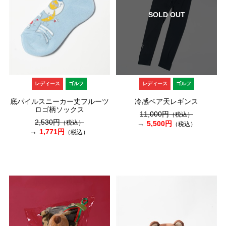
SOLD OUT
レディース
ゴルフ
レディース
ゴルフ
底パイルスニーカー丈フルーツ
冷感ベア天レギンス
ロゴ柄ソックス
11,000円
（税込）
2,530円
（税込）
5,500円
（税込）
1,771円
（税込）