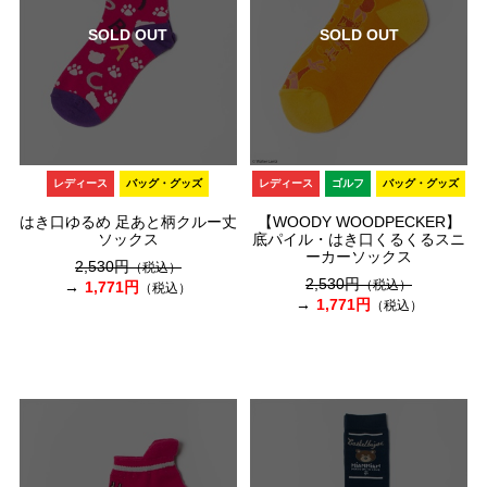
SOLD OUT
SOLD OUT
レディース
バッグ・グッズ
レディース
ゴルフ
バッグ・グッズ
はき口ゆるめ 足あと柄クルー丈
【WOODY WOODPECKER】
ソックス
底パイル・はき口くるくるスニ
ーカーソックス
2,530円
（税込）
2,530円
（税込）
1,771円
（税込）
1,771円
（税込）