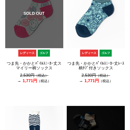
SOLD OUT
レディース
ゴルフ
レディース
ゴルフ
つま先・かかとﾊﾟｲﾙｽﾆｰｶｰ丈ス
つま先・かかとﾊﾟｲﾙｽﾆｰｶｰ丈ﾚｰｽ
マイリー柄ソックス
柄ﾀﾌﾞ付きソックス
2,530円
2,530円
（税込）
（税込）
1,771円
1,771円
（税込）
（税込）