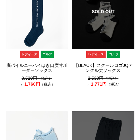
SOLD OUT
レディース
ゴルフ
レディース
ゴルフ
底パイルニーハイはき口度甘ボ
【BLACK】スクールロゴJQア
ーダーソックス
ンクル丈ソックス
3,520円
2,530円
（税込）
（税込）
1,760円
1,771円
（税込）
（税込）