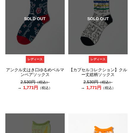
SOLD OUT
SOLD OUT
レディース
レディース
アンクル丈はき口ゆるめベルマ
【カプセルコレクション】クル
ンベアソックス
ー丈総柄ソックス
2,530円
2,530円
（税込）
（税込）
1,771円
1,771円
（税込）
（税込）