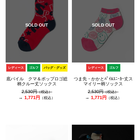
SOLD OUT
SOLD OUT
レディース
ゴルフ
バッグ・グッズ
レディース
ゴルフ
底パイル クマ＆ポップロゴ総
つま先・かかとﾊﾟｲﾙｽﾆｰｶｰ丈ス
柄クルー丈ソックス
マイリー柄ソックス
2,530円
2,530円
（税込）
（税込）
1,771円
1,771円
（税込）
（税込）