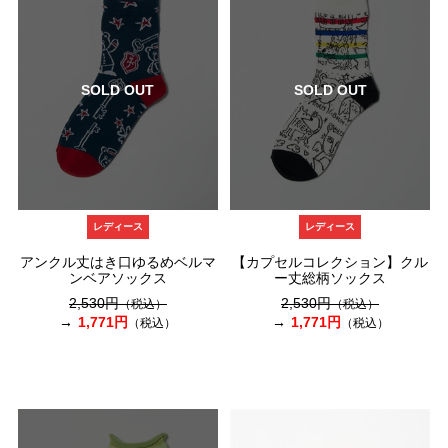
SOLD OUT
SOLD OUT
レディース
レディース
アンクル丈はき口ゆるめベルマ
【カプセルコレクション】クル
ンベアソックス
ー丈総柄ソックス
2,530円
2,530円
（税込）
（税込）
1,771円
1,771円
（税込）
（税込）