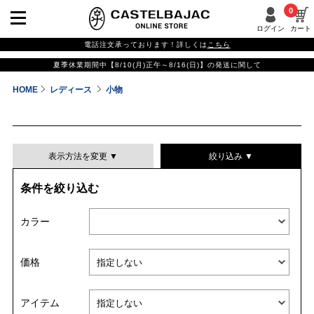
0
ログイン
カート
電話注文承っております！詳しくは
こちら
夏季休業期間中【8/10(月)正午～8/16(日)】の発送に関して
HOME
レディース
小物
表示方法を変更 ▼
絞り込み ▼
条件を絞り込む
表示件数
カラー
表示順
価格
並び替える
アイテム