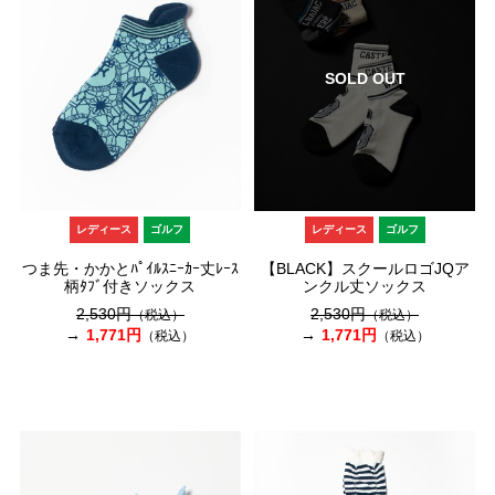
SOLD OUT
レディース
ゴルフ
レディース
ゴルフ
つま先・かかとﾊﾟｲﾙｽﾆｰｶｰ丈ﾚｰｽ
【BLACK】スクールロゴJQア
柄ﾀﾌﾞ付きソックス
ンクル丈ソックス
2,530円
2,530円
（税込）
（税込）
1,771円
1,771円
（税込）
（税込）