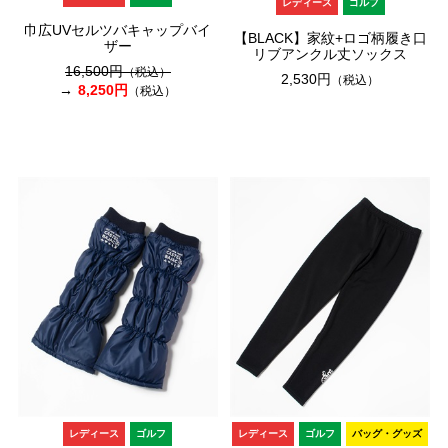
レディース
ゴルフ
巾広UVセルツバキャップバイ
【BLACK】家紋+ロゴ柄履き口
ザー
リブアンクル丈ソックス
16,500円
（税込）
2,530円
（税込）
8,250円
（税込）
レディース
ゴルフ
レディース
ゴルフ
バッグ・グッズ