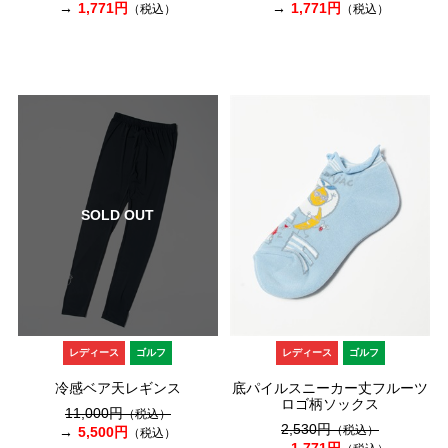
1,771円
1,771円
（税込）
（税込）
SOLD OUT
レディース
ゴルフ
レディース
ゴルフ
冷感ベア天レギンス
底パイルスニーカー丈フルーツ
ロゴ柄ソックス
11,000円
（税込）
2,530円
（税込）
5,500円
（税込）
1,771円