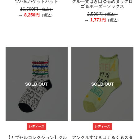
ツバ広バゲットハット
クルー丈はき口ゆるめタックロ
ゴ＆ボーダーソックス
16,500円
（税込）
2,530円
（税込）
8,250円
（税込）
1,771円
（税込）
SOLD OUT
SOLD OUT
レディース
レディース
【カプセルコレクション】クル
アンクル丈はき口くるくるスタ