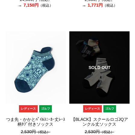
7,150円
1,771円
（税込）
（税込）
SOLD OUT
レディース
ゴルフ
レディース
ゴルフ
つま先・かかとﾊﾟｲﾙｽﾆｰｶｰ丈ﾚｰｽ
【BLACK】スクールロゴJQア
柄ﾀﾌﾞ付きソックス
ンクル丈ソックス
2,530円
2,530円
（税込）
（税込）