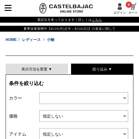
0
ログイン
カート
電話注文承っております！詳しくは
こちら
夏季休業期間中【8/10(月)正午～8/16(日)】の発送に関して
HOME
レディース
小物
表示方法を変更 ▼
絞り込み ▼
条件を絞り込む
表示件数
カラー
表示順
価格
並び替える
アイテム