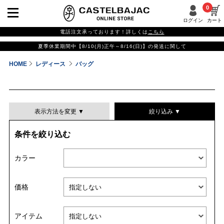
0
ログイン
カート
電話注文承っております！詳しくは
こちら
夏季休業期間中【8/10(月)正午～8/16(日)】の発送に関して
HOME
レディース
バッグ
表示方法を変更 ▼
絞り込み ▼
条件を絞り込む
表示件数
カラー
表示順
価格
並び替える
アイテム