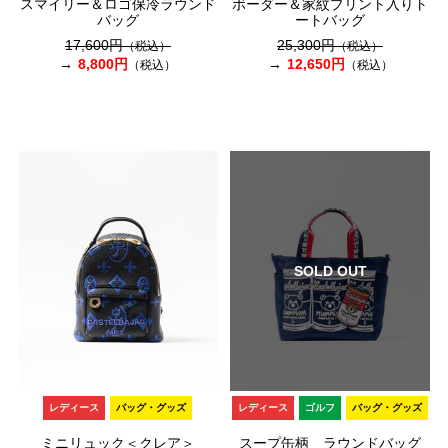
スマイリー＆ロゴ保冷ラウンド
ボーダー＆家紋プリント入りト
バッグ
ートバッグ
17,600円
25,300円
（税込）
（税込）
8,800円
12,650円
（税込）
（税込）
SOLD OUT
レディース
バッグ・グッズ
レディース
ゴルフ
バッグ・グッズ
ミニリュック＜クレア＞
スープ缶柄 ラウンドバッグ