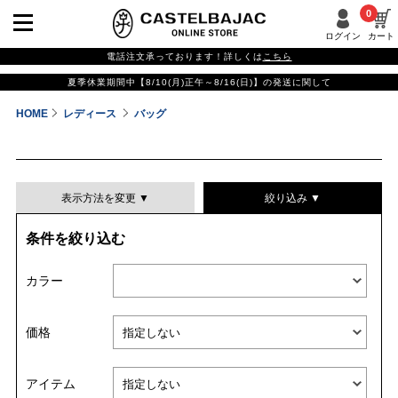
0
ログイン
カート
電話注文承っております！詳しくは
こちら
夏季休業期間中【8/10(月)正午～8/16(日)】の発送に関して
HOME
レディース
バッグ
表示方法を変更 ▼
絞り込み ▼
条件を絞り込む
表示件数
カラー
表示順
価格
並び替える
アイテム