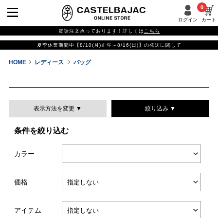
0
ログイン
カート
電話注文承っております！詳しくは
こちら
夏季休業期間中【8/10(月)正午～8/16(日)】の発送に関して
HOME
レディース
バッグ
表示方法を変更 ▼
絞り込み ▼
条件を絞り込む
表示件数
カラー
表示順
価格
並び替える
アイテム