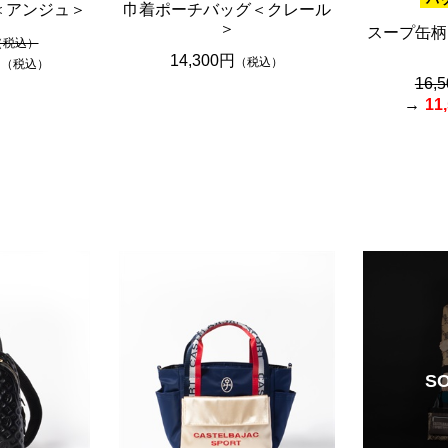
＜アンジュ＞
巾着ポーチバッグ＜クレール
＞
スープ缶柄
（税込）
14,300円
円
（税込）
（税込）
16,
11
S