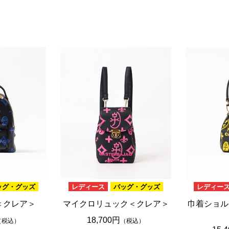
ブラウン
20,001円 ～
ピンク
ブラック
ブルー
レッド
グリーン
イエロー
グレー
パープル
ベージュ
ッグ・グッズ
レディース
バッグ・グッズ
レディー
＜クレア＞
マイクロリュック＜クレア＞
巾着ショル
18,700円
（税込）
（税込）