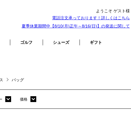
ようこそ ゲスト様
電話注文承っております！詳しくは
こちら
夏季休業期間中【8/10(月)正午～8/16(日)】の発送に関して
ゴルフ
シューズ
ギフト
ース
バッグ
ー
価格
ホワイト
～ 10,000円
オレンジ
10,001円 ～ 20,000円