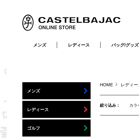
メンズ
レディース
バッグ/グッズ
小物
トップス
ショルダーバッグ
メンズウェア
トップス
ボトムス
ボディ・ウエストバッグ
レディースウェア
ボトムス
小物
セカンド・クラッチバッグ
ゴルフアイテム
HOME
レディ
メンズ
バッグ
バッグ
ビジネス・トートバッグ
リュック・ボストン・キャリー
絞り込み
カラ
レディース
財布・小物
ベルト
ゴルフ
靴