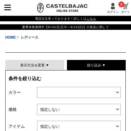
0
ログイン
カート
電話注文承っております！詳しくは
こちら
夏季休業期間中【8/10(月)正午～8/16(日)】の発送に関して
HOME
レディース
表示方法を変更 ▼
絞り込み ▼
条件を絞り込む
表示件数
カラー
表示順
価格
並び替える
アイテム