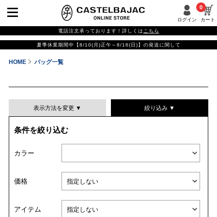
0
ログイン
カート
電話注文承っております！詳しくは
こちら
夏季休業期間中【8/10(月)正午～8/16(日)】の発送に関して
HOME
バッグ一覧
表示方法を変更 ▼
絞り込み ▼
条件を絞り込む
表示件数
カラー
表示順
価格
並び替える
アイテム