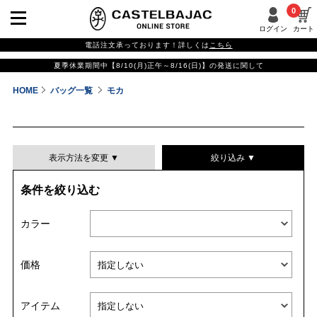
0
ログイン
カート
電話注文承っております！詳しくは
こちら
夏季休業期間中【8/10(月)正午～8/16(日)】の発送に関して
HOME
バッグ一覧
モカ
表示方法を変更 ▼
絞り込み ▼
条件を絞り込む
表示件数
カラー
表示順
価格
並び替える
アイテム