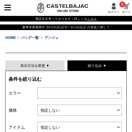
0
ログイン
カート
電話注文承っております！詳しくは
こちら
夏季休業期間中【8/10(月)正午～8/16(日)】の発送に関して
HOME
バッグ一覧
アンジュ
表示方法を変更 ▼
絞り込み ▼
条件を絞り込む
表示件数
カラー
表示順
価格
並び替える
アイテム