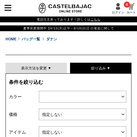
0
ログイン
カート
電話注文承っております！詳しくは
こちら
夏季休業期間中【8/10(月)正午～8/16(日)】の発送に関して
HOME
バッグ一覧
ダナン
表示方法を変更 ▼
絞り込み ▼
条件を絞り込む
表示件数
カラー
表示順
価格
並び替える
アイテム