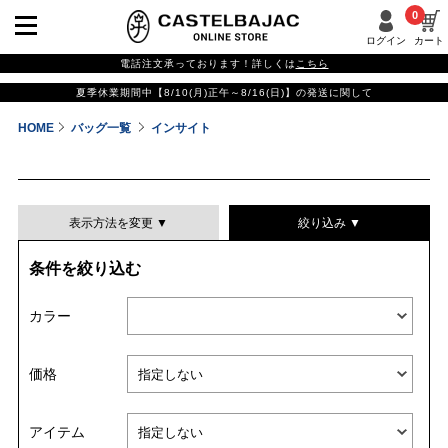
0
ログイン
カート
電話注文承っております！詳しくは
こちら
夏季休業期間中【8/10(月)正午～8/16(日)】の発送に関して
HOME
バッグ一覧
インサイト
表示方法を変更 ▼
絞り込み ▼
条件を絞り込む
表示件数
カラー
表示順
価格
並び替える
アイテム