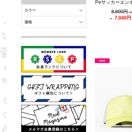
Peサッカーエン
カラー
8,800円
（
7,040円
ホワイト
価格
オレンジ
～ 10,000円
ブラウン
10,001円 ～ 20,000円
ピンク
20,001円 ～
ブラック
ブルー
レッド
グリーン
イエロー
グレー
パープル
ベージュ