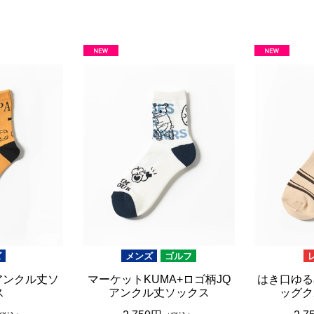
ブラウン
20,001円 ～
ピンク
ブラック
ブルー
レッド
グリーン
イエロー
グレー
パープル
ベージュ
ズ
メンズ
ゴルフ
Qアンクル丈ソ
マーケットKUMA+ロゴ柄JQ
はき口ゆる
ス
アンクル丈ソックス
ッグク