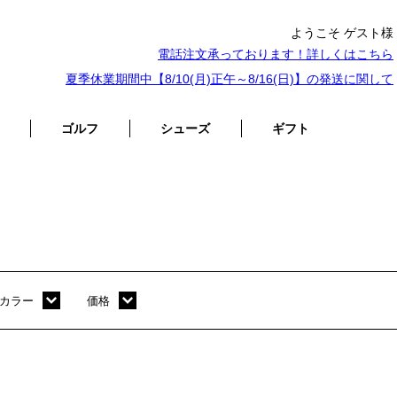
ようこそ ゲスト様
電話注文承っております！詳しくは
こちら
夏季休業期間中【8/10(月)正午～8/16(日)】の発送に関して
ゴルフ
シューズ
ギフト
カラー
価格
ホワイト
～ 10,000円
オレンジ
10,001円 ～ 20,000円