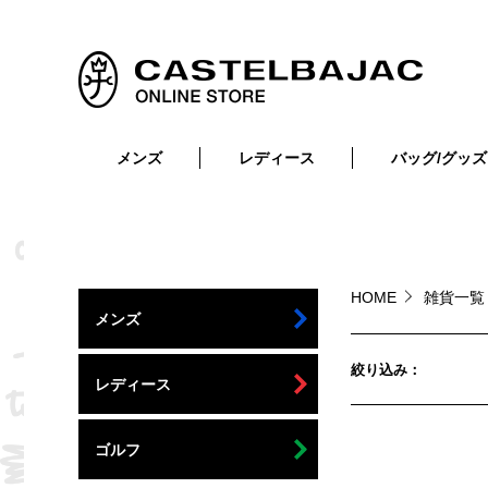
メンズ
レディース
バッグ/グッズ
小物
トップス
ショルダーバッグ
メンズウェア
トップス
ボトムス
ボディ・ウエストバッグ
レディースウェア
ボトムス
小物
セカンド・クラッチバッグ
ゴルフアイテム
HOME
雑貨一覧
メンズ
バッグ
バッグ
ビジネス・トートバッグ
リュック・ボストン・キャリー
絞り込み
レディース
財布・小物
ベルト
ゴルフ
靴