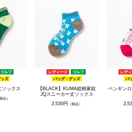
ゴルフ
レディース
ゴルフ
レディ
グッズ
バッグ・グッズ
バ
丈ソックス
【BLACK】KUMA総柄家紋
ペンギンロ
JQスニーカー丈ソックス
税込）
2,530円
2,5
（税込）