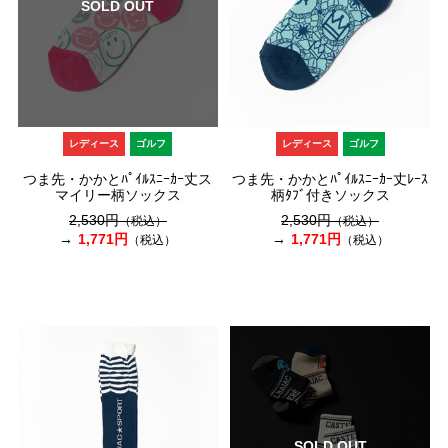
SOLD OUT
レディース
ゴルフ
レディース
ゴルフ
つま先・かかとﾊﾟｲﾙｽﾆｰｶｰ丈ス
つま先・かかとﾊﾟｲﾙｽﾆｰｶｰ丈ﾚｰｽ
マイリー柄ソックス
柄ﾀﾌﾞ付きソックス
2,530円
2,530円
（税込）
（税込）
1,771円
1,771円
（税込）
（税込）
SOLD OUT