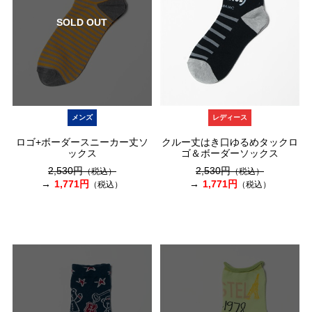
SOLD OUT
メンズ
レディース
ロゴ+ボーダースニーカー丈ソ
クルー丈はき口ゆるめタックロ
ックス
ゴ＆ボーダーソックス
2,530円
2,530円
（税込）
（税込）
1,771円
1,771円
（税込）
（税込）