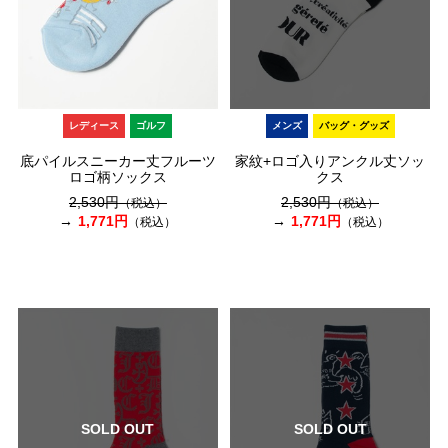
レディース
ゴルフ
メンズ
バッグ・グッズ
底パイルスニーカー丈フルーツ
家紋+ロゴ入りアンクル丈ソッ
ロゴ柄ソックス
クス
2,530円
2,530円
（税込）
（税込）
1,771円
1,771円
（税込）
（税込）
SOLD OUT
SOLD OUT