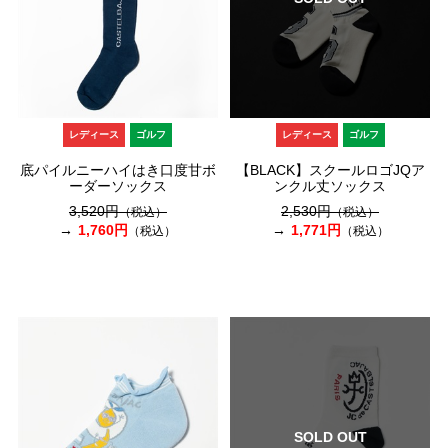
レディース
ゴルフ
レディース
ゴルフ
底パイルニーハイはき口度甘ボ
【BLACK】スクールロゴJQア
ーダーソックス
ンクル丈ソックス
3,520円
2,530円
（税込）
（税込）
1,760円
1,771円
（税込）
（税込）
SOLD OUT