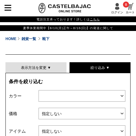
0
ログイン
カート
電話注文承っております！詳しくは
こちら
夏季休業期間中【8/10(月)正午～8/16(日)】の発送に関して
HOME
雑貨一覧
靴下
表示方法を変更 ▼
絞り込み ▼
条件を絞り込む
表示件数
カラー
表示順
価格
並び替える
アイテム