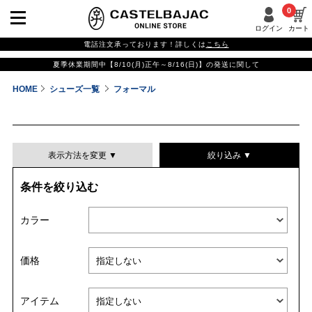
0
ログイン
カート
電話注文承っております！詳しくは
こちら
夏季休業期間中【8/10(月)正午～8/16(日)】の発送に関して
HOME
シューズ一覧
フォーマル
表示方法を変更 ▼
絞り込み ▼
条件を絞り込む
表示件数
カラー
表示順
価格
並び替える
アイテム