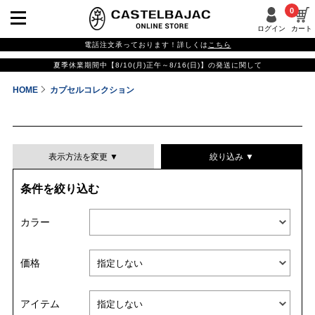
0
ログイン
カート
電話注文承っております！詳しくは
こちら
夏季休業期間中【8/10(月)正午～8/16(日)】の発送に関して
HOME
カプセルコレクション
表示方法を変更 ▼
絞り込み ▼
条件を絞り込む
表示件数
カラー
表示順
価格
並び替える
アイテム