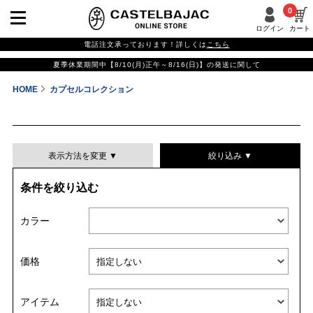
0
ログイン
カート
電話注文承っております！詳しくは
こちら
夏季休業期間中【8/10(月)正午～8/16(日)】の発送に関して
HOME
カプセルコレクション
表示方法を変更 ▼
絞り込み ▼
条件を絞り込む
表示件数
カラー
表示順
価格
並び替える
アイテム