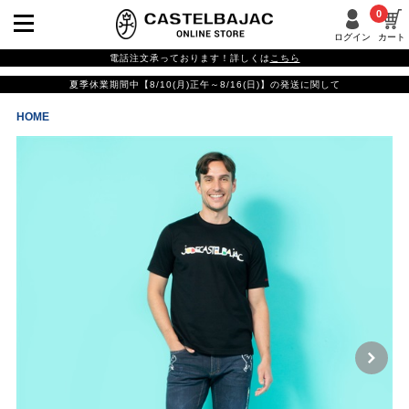
0
ログイン
カート
電話注文承っております！詳しくは
こちら
夏季休業期間中【8/10(月)正午～8/16(日)】の発送に関して
HOME