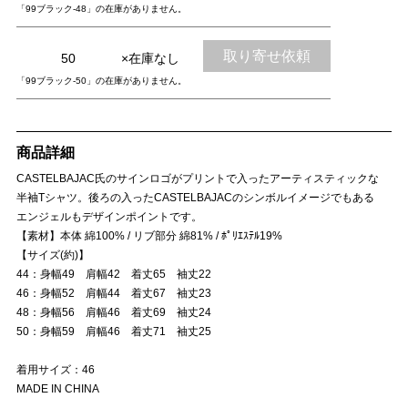
「99ブラック-48」の在庫がありません。
取り寄せ依頼
50
×在庫なし
「99ブラック-50」の在庫がありません。
商品詳細
CASTELBAJAC氏のサインロゴがプリントで入ったアーティスティックな
半袖Tシャツ。後ろの入ったCASTELBAJACのシンボルイメージでもある
エンジェルもデザインポイントです。
【素材】本体 綿100% / リブ部分 綿81% / ﾎﾟﾘｴｽﾃﾙ19%
【サイズ(約)】
44：身幅49 肩幅42 着丈65 袖丈22
46：身幅52 肩幅44 着丈67 袖丈23
48：身幅56 肩幅46 着丈69 袖丈24
50：身幅59 肩幅46 着丈71 袖丈25
着用サイズ：46
MADE IN CHINA