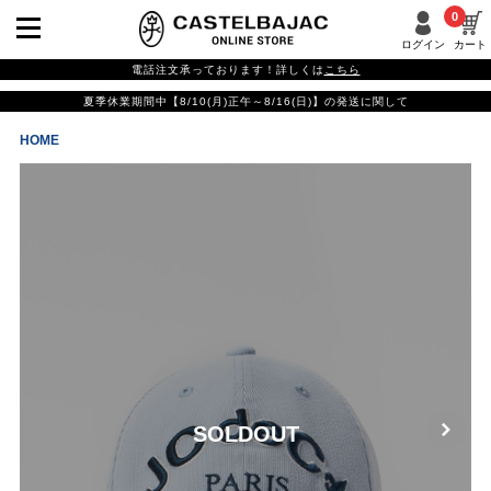
0
ログイン
カート
電話注文承っております！詳しくは
こちら
夏季休業期間中【8/10(月)正午～8/16(日)】の発送に関して
HOME
SOLDOUT