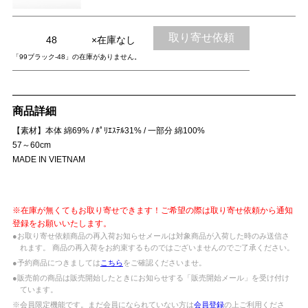
取り寄せ依頼
48
×在庫なし
「99ブラック-48」の在庫がありません。
商品詳細
【素材】本体 綿69% / ﾎﾟﾘｴｽﾃﾙ31% / 一部分 綿100%
57～60cm
MADE IN VIETNAM
※在庫が無くてもお取り寄せできます！ご希望の際は取り寄せ依頼から通知
登録をお願いいたします。
●お取り寄せ依頼商品の再入荷お知らせメールは対象商品が入荷した時のみ送信さ
れます。 商品の再入荷をお約束するものではございませんのでご了承ください。
●予約商品につきましては
こちら
をご確認くださいませ。
●販売前の商品は販売開始したときにお知らせする「販売開始メール」を受け付け
ています。
※会員限定機能です。まだ会員になられていない方は
会員登録
の上ご利用くださ