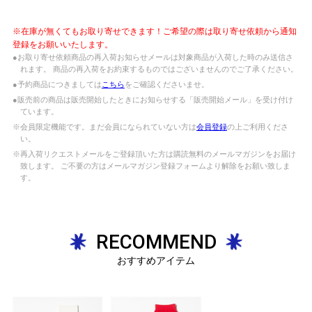
※在庫が無くてもお取り寄せできます！ご希望の際は取り寄せ依頼から通知
登録をお願いいたします。
●お取り寄せ依頼商品の再入荷お知らせメールは対象商品が入荷した時のみ送信さ
れます。 商品の再入荷をお約束するものではございませんのでご了承ください。
●予約商品につきましては
こちら
をご確認くださいませ。
●販売前の商品は販売開始したときにお知らせする「販売開始メール」を受け付け
ています。
※会員限定機能です。まだ会員になられていない方は
会員登録
の上ご利用くださ
い。
※再入荷リクエストメールをご登録頂いた方は購読無料のメールマガジンをお届け
致します。 ご不要の方はメールマガジン登録フォームより解除をお願い致しま
す。
RECOMMEND
おすすめアイテム