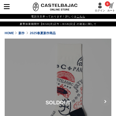
0
ログイン
カート
電話注文承っております！詳しくは
こちら
夏季休業期間中【8/10(月)正午～8/16(日)】の発送に関して
HOME
新作
2025春夏新作商品
SOLDOUT