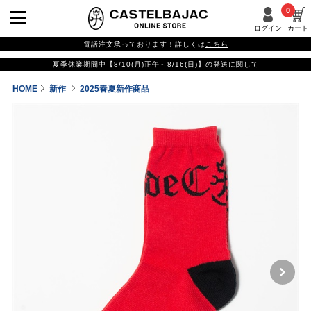
0
ログイン
カート
電話注文承っております！詳しくは
こちら
夏季休業期間中【8/10(月)正午～8/16(日)】の発送に関して
HOME
新作
2025春夏新作商品