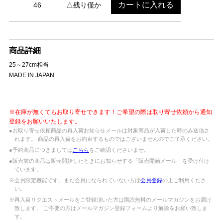
カートに入れる
46
△残り僅か
商品詳細
25～27cm相当
MADE IN JAPAN
※在庫が無くてもお取り寄せできます！ご希望の際は取り寄せ依頼から通知
登録をお願いいたします。
●お取り寄せ依頼商品の再入荷お知らせメールは対象商品が入荷した時のみ送信さ
れます。 商品の再入荷をお約束するものではございませんのでご了承ください。
●予約商品につきましては
こちら
をご確認くださいませ。
●販売前の商品は販売開始したときにお知らせする「販売開始メール」を受け付け
ています。
※会員限定機能です。まだ会員になられていない方は
会員登録
の上ご利用くださ
い。
※再入荷リクエストメールをご登録頂いた方は購読無料のメールマガジンをお届け
致します。 ご不要の方はメールマガジン登録フォームより解除をお願い致しま
す。