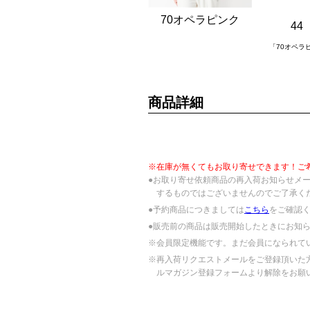
70オペラピンク
44
「70オペラ
商品詳細
※在庫が無くてもお取り寄せできます！ご
●お取り寄せ依頼商品の再入荷お知らせメ
するものではございませんのでご了承く
●予約商品につきましては
こちら
をご確認
●販売前の商品は販売開始したときにお知
※会員限定機能です。まだ会員になられて
※再入荷リクエストメールをご登録頂いた
ルマガジン登録フォームより解除をお願