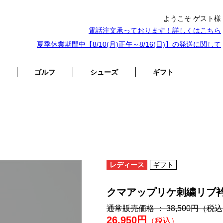
ようこそ ゲスト様
電話注文承っております！詳しくは
こちら
夏季休業期間中【8/10(月)正午～8/16(日)】の発送に関して
ゴルフ
シューズ
ギフト
レディース
ギフト
クマアップリケ刺繍リブ
通常販売価格 ： 38,500円
（税込
26,950円
（税込）