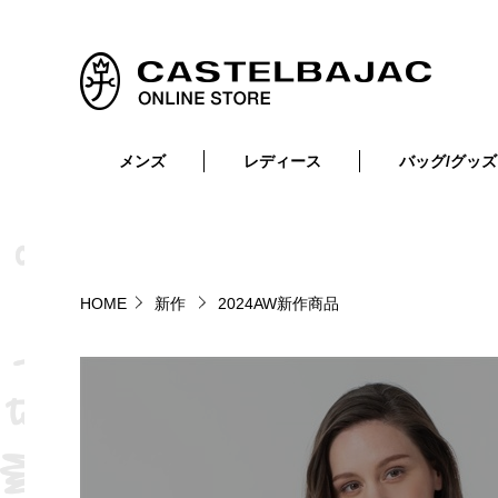
メンズ
レディース
バッグ/グッズ
小物
トップス
ショルダーバッグ
メンズウェア
トップス
ボトムス
ボディ・ウエストバッグ
レディースウェア
ボトムス
小物
セカンド・クラッチバッグ
ゴルフアイテム
HOME
新作
2024AW新作商品
バッグ
バッグ
ビジネス・トートバッグ
リュック・ボストン・キャリー
財布・小物
ベルト
靴