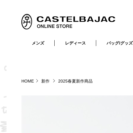
メンズ
レディース
バッグ/グッズ
小物
トップス
ショルダーバッグ
メンズウェア
トップス
ボトムス
ボディ・ウエストバッグ
レディースウェア
ボトムス
小物
セカンド・クラッチバッグ
ゴルフアイテム
HOME
新作
2025春夏新作商品
バッグ
バッグ
ビジネス・トートバッグ
リュック・ボストン・キャリー
財布・小物
ベルト
靴