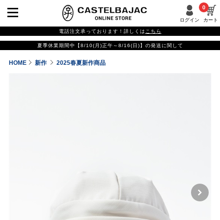
0
ログイン
カート
電話注文承っております！詳しくは
こちら
夏季休業期間中【8/10(月)正午～8/16(日)】の発送に関して
HOME
新作
2025春夏新作商品