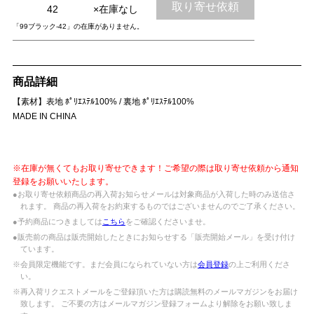
取り寄せ依頼
42
×在庫なし
「99ブラック-42」の在庫がありません。
商品詳細
【素材】表地 ﾎﾟﾘｴｽﾃﾙ100% / 裏地 ﾎﾟﾘｴｽﾃﾙ100%
MADE IN CHINA
※在庫が無くてもお取り寄せできます！ご希望の際は取り寄せ依頼から通知
登録をお願いいたします。
●お取り寄せ依頼商品の再入荷お知らせメールは対象商品が入荷した時のみ送信さ
れます。 商品の再入荷をお約束するものではございませんのでご了承ください。
●予約商品につきましては
こちら
をご確認くださいませ。
●販売前の商品は販売開始したときにお知らせする「販売開始メール」を受け付け
ています。
※会員限定機能です。まだ会員になられていない方は
会員登録
の上ご利用くださ
い。
※再入荷リクエストメールをご登録頂いた方は購読無料のメールマガジンをお届け
致します。 ご不要の方はメールマガジン登録フォームより解除をお願い致しま