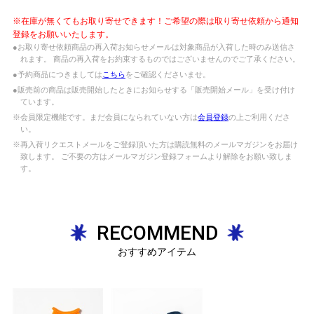
※在庫が無くてもお取り寄せできます！ご希望の際は取り寄せ依頼から通知
登録をお願いいたします。
●お取り寄せ依頼商品の再入荷お知らせメールは対象商品が入荷した時のみ送信さ
れます。 商品の再入荷をお約束するものではございませんのでご了承ください。
●予約商品につきましては
こちら
をご確認くださいませ。
●販売前の商品は販売開始したときにお知らせする「販売開始メール」を受け付け
ています。
※会員限定機能です。まだ会員になられていない方は
会員登録
の上ご利用くださ
い。
※再入荷リクエストメールをご登録頂いた方は購読無料のメールマガジンをお届け
致します。 ご不要の方はメールマガジン登録フォームより解除をお願い致しま
す。
RECOMMEND
おすすめアイテム