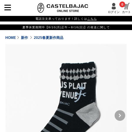
0
ログイン
カート
電話注文承っております！詳しくは
こちら
夏季休業期間中【8/10(月)正午～8/16(日)】の発送に関して
HOME
新作
2025春夏新作商品