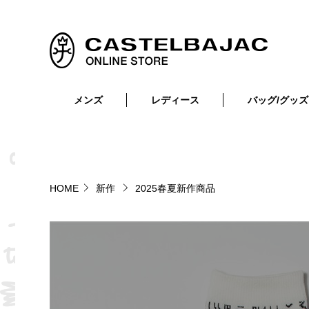
メンズ
レディース
バッグ/グッズ
小物
トップス
ショルダーバッグ
メンズウェア
トップス
ボトムス
ボディ・ウエストバッグ
レディースウェア
ボトムス
小物
セカンド・クラッチバッグ
ゴルフアイテム
HOME
新作
2025春夏新作商品
バッグ
バッグ
ビジネス・トートバッグ
リュック・ボストン・キャリー
財布・小物
ベルト
靴