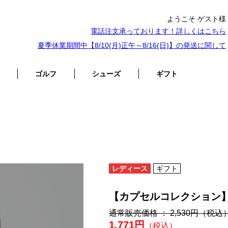
ようこそ ゲスト様
電話注文承っております！詳しくは
こちら
夏季休業期間中【8/10(月)正午～8/16(日)】の発送に関して
ゴルフ
シューズ
ギフト
レディース
ギフト
【カプセルコレクション
通常販売価格 ： 2,530円
（税込
1,771円
（税込）