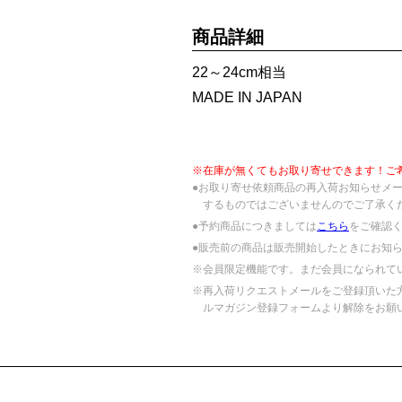
商品詳細
22～24cm相当
MADE IN JAPAN
※在庫が無くてもお取り寄せできます！ご
●お取り寄せ依頼商品の再入荷お知らせメ
するものではございませんのでご了承く
●予約商品につきましては
こちら
をご確認
●販売前の商品は販売開始したときにお知
※会員限定機能です。まだ会員になられて
※再入荷リクエストメールをご登録頂いた
ルマガジン登録フォームより解除をお願