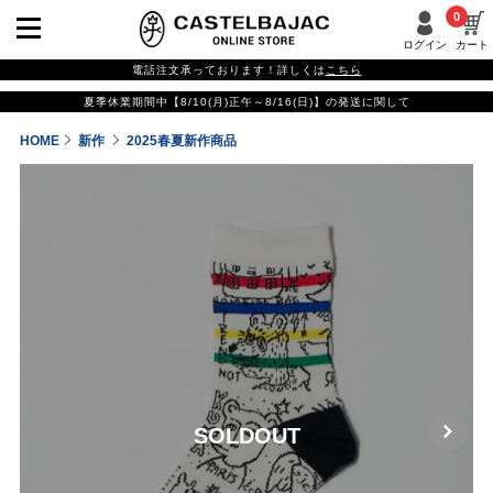
0
ログイン
カート
電話注文承っております！詳しくは
こちら
夏季休業期間中【8/10(月)正午～8/16(日)】の発送に関して
HOME
新作
2025春夏新作商品
SOLDOUT