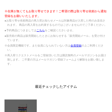
※在庫が無くてもお取り寄せできます！ご希望の際は取り寄せ依頼から通知
登録をお願いいたします。
●お取り寄せ依頼商品の再入荷お知らせメールは対象商品が入荷した時のみ送信さ
れます。 商品の再入荷をお約束するものではございませんのでご了承ください。
●予約商品につきましては
こちら
をご確認くださいませ。
●販売前の商品は販売開始したときにお知らせする「販売開始メール」を受け付け
ています。
※会員限定機能です。まだ会員になられていない方は
会員登録
の上ご利用くださ
い。
※再入荷リクエストメールをご登録頂いた方は購読無料のメールマガジンをお届け
致します。 ご不要の方はメールマガジン登録フォームより解除をお願い致しま
す。
最近チェックしたアイテム