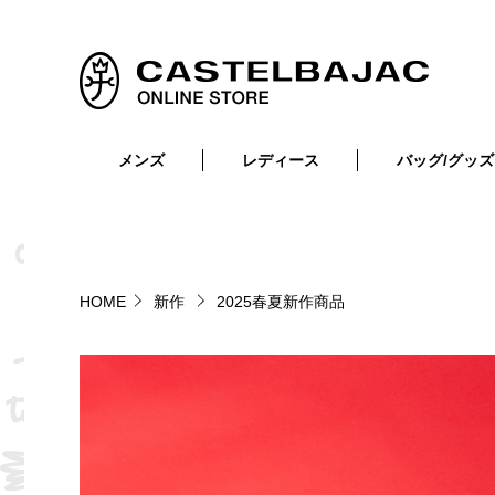
メンズ
レディース
バッグ/グッズ
小物
トップス
ショルダーバッグ
メンズウェア
トップス
ボトムス
ボディ・ウエストバッグ
レディースウェア
ボトムス
小物
セカンド・クラッチバッグ
ゴルフアイテム
HOME
新作
2025春夏新作商品
バッグ
バッグ
ビジネス・トートバッグ
リュック・ボストン・キャリー
財布・小物
ベルト
靴