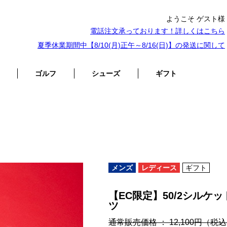
ようこそ ゲスト様
電話注文承っております！詳しくは
こちら
夏季休業期間中【8/10(月)正午～8/16(日)】の発送に関して
ゴルフ
シューズ
ギフト
メンズ
レディース
ギフト
【EC限定】50/2シル
ツ
通常販売価格 ： 12,100円
（税込