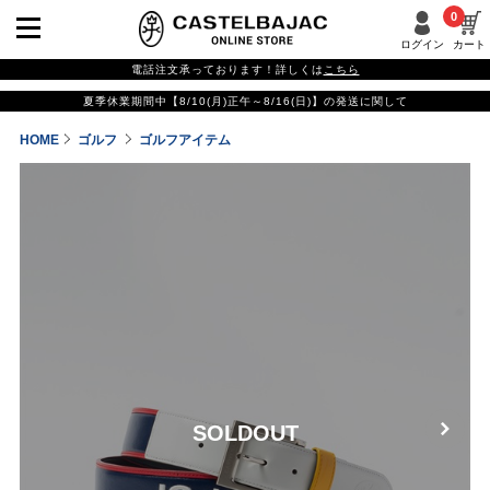
0
ログイン
カート
電話注文承っております！詳しくは
こちら
夏季休業期間中【8/10(月)正午～8/16(日)】の発送に関して
HOME
ゴルフ
ゴルフアイテム
SOLDOUT