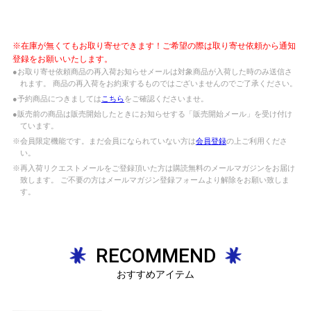
※在庫が無くてもお取り寄せできます！ご希望の際は取り寄せ依頼から通知
登録をお願いいたします。
●お取り寄せ依頼商品の再入荷お知らせメールは対象商品が入荷した時のみ送信さ
れます。 商品の再入荷をお約束するものではございませんのでご了承ください。
●予約商品につきましては
こちら
をご確認くださいませ。
●販売前の商品は販売開始したときにお知らせする「販売開始メール」を受け付け
ています。
※会員限定機能です。まだ会員になられていない方は
会員登録
の上ご利用くださ
い。
※再入荷リクエストメールをご登録頂いた方は購読無料のメールマガジンをお届け
致します。 ご不要の方はメールマガジン登録フォームより解除をお願い致しま
す。
RECOMMEND
おすすめアイテム