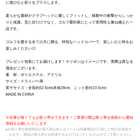
に遊び心と彩りをプラスします。
柔らかな素材がクラブヘッドに優しくフィットし、移動中の衝撃からしっか
りと保護。見た目だけでなく、ゴルフ愛好家にとって実用性も兼ね備えた一
品です。
ゴルフを愛する全ての方に贈る、特別なヘッドカバーで、楽しいひと時をお
楽しみください◎
プレゼント包装にてお届けします！※リボンはイメージです。実際は異なる
場合がございます。
素 材：ポリエステル、アクリル
サイズ：ドライバー用
実寸サイズ：全長約52.5cm(本体29cm、ニット部分23.5cm)
MADE IN CHINA
※在庫が無くてもお取り寄せできます！ご希望の際は取り寄せ依頼から通知
登録をお願いいたします。
●お取り寄せ依頼商品の再入荷お知らせメールは対象商品が入荷した時のみ送信さ
れます。 商品の再入荷をお約束するものではございませんのでご了承ください。