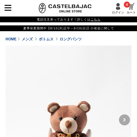
0
ログイン
カート
電話注文承っております！詳しくは
こちら
夏季休業期間中【8/10(月)正午～8/16(日)】の発送に関して
HOME
メンズ
ボトムス
ロングパンツ