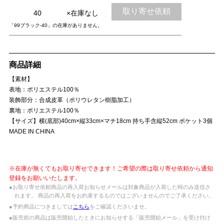
取り寄せ依頼
40
×在庫なし
「99ブラック-40」の在庫がありません。
商品詳細
【素材】
表地：ポリエステル100％
装飾部分：合成皮革（ポリウレタン樹脂加工）
裏地：ポリエステル100％
【サイズ】横(底部)40cm×縦33cm×マチ18cm 持ち手含縦52cm ポケット3個
MADE IN CHINA
※在庫が無くてもお取り寄せできます！ご希望の際は取り寄せ依頼から通知
登録をお願いいたします。
●お取り寄せ依頼商品の再入荷お知らせメールは対象商品が入荷した時のみ送信さ
れます。 商品の再入荷をお約束するものではございませんのでご了承ください。
●予約商品につきましては
こちら
をご確認くださいませ。
●販売前の商品は販売開始したときにお知らせする「販売開始メール」を受け付け