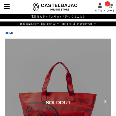
0
ログイン
カート
電話注文承っております！詳しくは
こちら
夏季休業期間中【8/10(月)正午～8/16(日)】の発送に関して
HOME
SOLDOUT