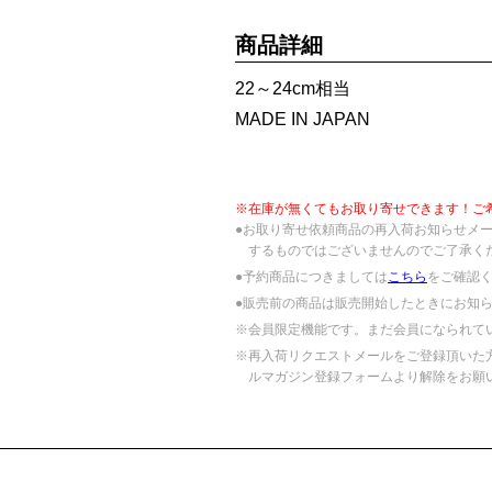
商品詳細
22～24cm相当
MADE IN JAPAN
※在庫が無くてもお取り寄せできます！ご
●お取り寄せ依頼商品の再入荷お知らせメ
するものではございませんのでご了承く
●予約商品につきましては
こちら
をご確認
●販売前の商品は販売開始したときにお知
※会員限定機能です。まだ会員になられて
※再入荷リクエストメールをご登録頂いた
ルマガジン登録フォームより解除をお願