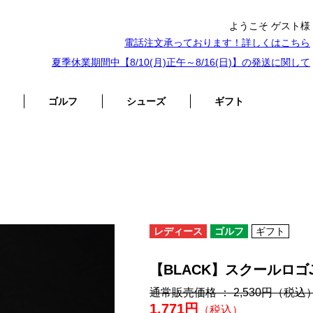
ようこそ ゲスト様
電話注文承っております！詳しくは
こちら
夏季休業期間中【8/10(月)正午～8/16(日)】の発送に関して
ゴルフ
シューズ
ギフト
レディース
ゴルフ
ギフト
【BLACK】スクールロ
通常販売価格 ： 2,530円
（税込
1,771円
（税込）