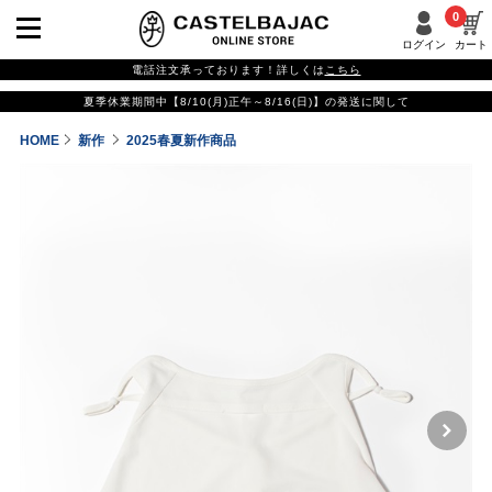
0
ログイン
カート
電話注文承っております！詳しくは
こちら
夏季休業期間中【8/10(月)正午～8/16(日)】の発送に関して
HOME
新作
2025春夏新作商品