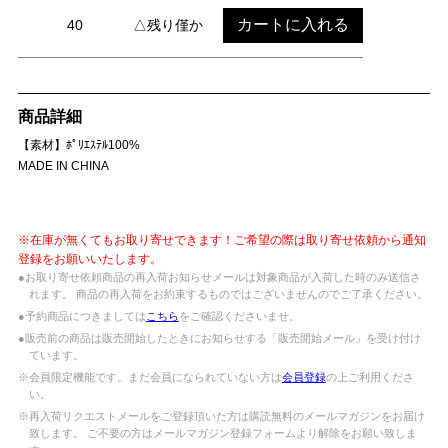
カートに入れる
40
△残り僅か
商品詳細
【素材】ﾎﾟﾘｴｽﾃﾙ100%
MADE IN CHINA
※在庫が無くてもお取り寄せできます！ご希望の際は取り寄せ依頼から通知
登録をお願いいたします。
●お取り寄せ依頼商品の再入荷お知らせメールは対象商品が入荷した時のみ送信さ
れます。 商品の再入荷をお約束するものではございませんのでご了承ください。
●予約商品につきましては
こちら
をご確認くださいませ。
●販売前の商品は販売開始したときにお知らせする「販売開始メール」を受け付け
ています。
※会員限定機能です。まだ会員になられていない方は
会員登録
の上ご利用くださ
い。
※再入荷リクエストメールをご登録頂いた方は購読無料のメールマガジンをお届け
致します。 ご不要の方はメールマガジン登録フォームより解除をお願い致しま