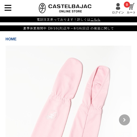
0
ログイン
カート
電話注文承っております！詳しくは
こちら
夏季休業期間中【8/10(月)正午～8/16(日)】の発送に関して
HOME