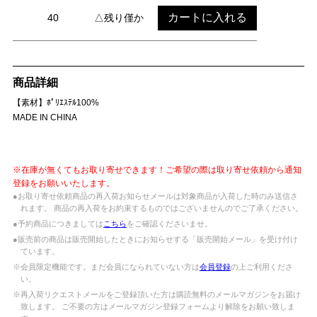
カートに入れる
40
△残り僅か
商品詳細
【素材】ﾎﾟﾘｴｽﾃﾙ100%
MADE IN CHINA
※在庫が無くてもお取り寄せできます！ご希望の際は取り寄せ依頼から通知
登録をお願いいたします。
●お取り寄せ依頼商品の再入荷お知らせメールは対象商品が入荷した時のみ送信さ
れます。 商品の再入荷をお約束するものではございませんのでご了承ください。
●予約商品につきましては
こちら
をご確認くださいませ。
●販売前の商品は販売開始したときにお知らせする「販売開始メール」を受け付け
ています。
※会員限定機能です。まだ会員になられていない方は
会員登録
の上ご利用くださ
い。
※再入荷リクエストメールをご登録頂いた方は購読無料のメールマガジンをお届け
致します。 ご不要の方はメールマガジン登録フォームより解除をお願い致しま