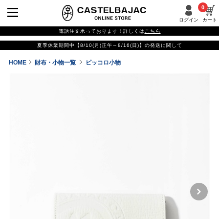
0
ログイン
カート
電話注文承っております！詳しくは
こちら
夏季休業期間中【8/10(月)正午～8/16(日)】の発送に関して
HOME
財布・小物一覧
ピッコロ小物