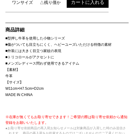
カートに入れる
ワンサイズ
△残り僅か
商品詳細
■型押し牛革を使用した小物シリーズ
■傷がついても目立ちにくく、ヘビーユーズいただける特徴の素材
■外装には大きく目立つ家紋の表現
■トリコロールがアクセントに
■メンズレディース問わず使用できるアイテム
【素材】
牛革
【サイズ】
W11cm×H7.5cm×D2cm
MADE IN CHINA
※在庫が無くてもお取り寄せできます！ご希望の際は取り寄せ依頼から通知
登録をお願いいたします。
●お取り寄せ依頼商品の再入荷お知らせメールは対象商品が入荷した時のみ送信さ
れます。 商品の再入荷をお約束するものではございませんのでご了承ください。