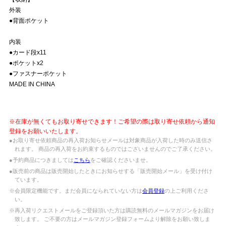
外装
●背面ポケット
内装
●カード段x11
●ポケットx2
●ファスナーポケット
MADE IN CHINA
※在庫が無くてもお取り寄せできます！ご希望の際は取り寄せ依頼から通知
登録をお願いいたします。
●お取り寄せ依頼商品の再入荷お知らせメールは対象商品が入荷した時のみ送信さ
れます。 商品の再入荷をお約束するものではございませんのでご了承ください。
●予約商品につきましては
こちら
をご確認くださいませ。
●販売前の商品は販売開始したときにお知らせする「販売開始メール」を受け付け
ています。
※会員限定機能です。まだ会員になられていない方は
会員登録
の上ご利用くださ
い。
※再入荷リクエストメールをご登録頂いた方は購読無料のメールマガジンをお届け
致します。 ご不要の方はメールマガジン登録フォームより解除をお願い致しま