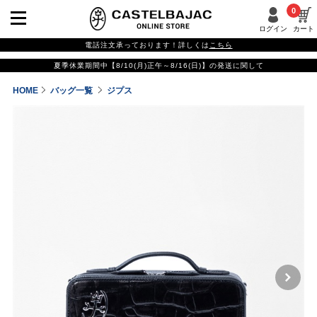
0
ログイン
カート
電話注文承っております！詳しくは
こちら
夏季休業期間中【8/10(月)正午～8/16(日)】の発送に関して
HOME
バッグ一覧
ジプス