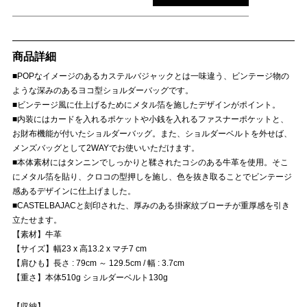
商品詳細
■POPなイメージのあるカステルバジャックとは一味違う、ビンテージ物の
ような深みのあるヨコ型ショルダーバッグです。
■ビンテージ風に仕上げるためにメタル箔を施したデザインがポイント。
■内装にはカードを入れるポケットや小銭を入れるファスナーポケットと、
お財布機能が付いたショルダーバッグ。また、ショルダーベルトを外せば、
メンズバッグとして2WAYでお使いいただけます。
■本体素材にはタンニンでしっかりと鞣されたコシのある牛革を使用。そこ
にメタル箔を貼り、クロコの型押しを施し、色を抜き取ることでビンテージ
感あるデザインに仕上げました。
■CASTELBAJACと刻印された、厚みのある掛家紋ブローチが重厚感を引き
立たせます。
【素材】牛革
【サイズ】幅23 x 高13.2 x マチ7 cm
【肩ひも】長さ : 79cm ～ 129.5cm / 幅 : 3.7cm
【重さ】本体510g ショルダーベルト130g
【収納】